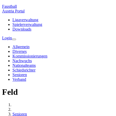
Faustball
Austria
Portal
Ligaverwaltung
Spielerverwaltung
Downloads
Login
Allgemein
Diverses
Kommissionierungen
Nachwuchs
Nationalteams
Schiedsrichter
Senioren
Verband
Feld
Senioren