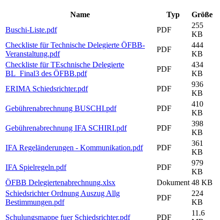
Name
Typ
Größe
255
Buschi-Liste.pdf
PDF
KB
Checkliste für Technische Delegierte ÖFBB-
444
PDF
Veranstaltung.pdf
KB
Checkliste für TEschnische Delegierte
434
PDF
BL_Final3 des ÖFBB.pdf
KB
936
ERIMA Schiedsrichter.pdf
PDF
KB
410
Gebührenabrechnung BUSCHI.pdf
PDF
KB
398
Gebührenabrechnung IFA SCHIRI.pdf
PDF
KB
361
IFA Regeländerungen - Kommunikation.pdf
PDF
KB
979
IFA Spielregeln.pdf
PDF
KB
ÖFBB Delegiertenabrechnung.xlsx
Dokument
48 KB
Schiedsrichter Ordnung Auszug Allg
224
PDF
Bestimmungen.pdf
KB
11.6
Schulungsmappe fuer Schiedsrichter.pdf
PDF