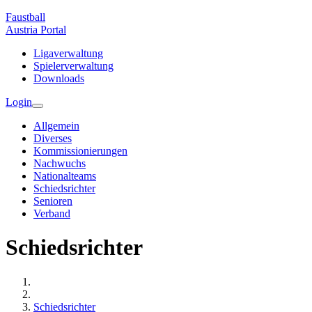
Faustball
Austria
Portal
Ligaverwaltung
Spielerverwaltung
Downloads
Login
Allgemein
Diverses
Kommissionierungen
Nachwuchs
Nationalteams
Schiedsrichter
Senioren
Verband
Schiedsrichter
Schiedsrichter