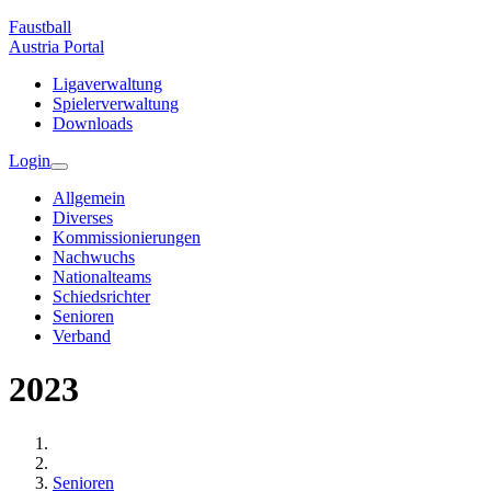
Faustball
Austria
Portal
Ligaverwaltung
Spielerverwaltung
Downloads
Login
Allgemein
Diverses
Kommissionierungen
Nachwuchs
Nationalteams
Schiedsrichter
Senioren
Verband
2023
Senioren