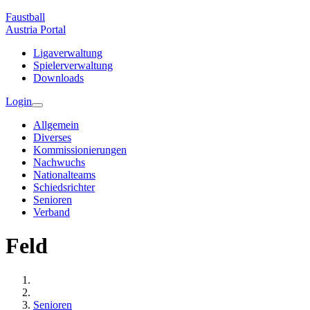
Faustball
Austria
Portal
Ligaverwaltung
Spielerverwaltung
Downloads
Login
Allgemein
Diverses
Kommissionierungen
Nachwuchs
Nationalteams
Schiedsrichter
Senioren
Verband
Feld
Senioren